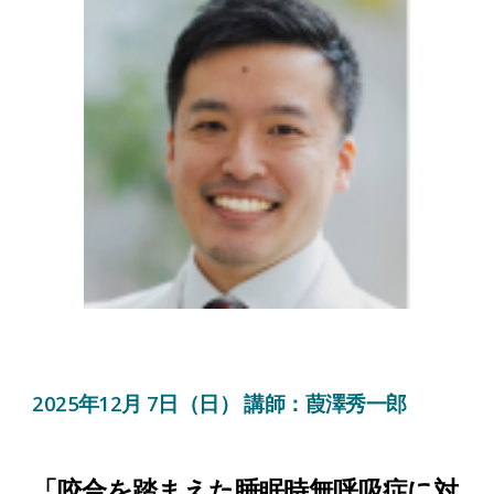
2025年1
2
月
7
日（日） 講師：
葭澤秀一郎
「
咬合を踏まえた睡眠時無呼吸症に対