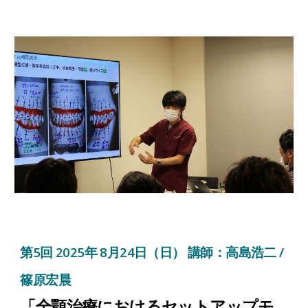
第
5
回 2025年 8月2
4
日（日） 講師：
高島浩二 /
篠原宏晨
「
全顎治療におけるセットアップモ