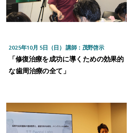
2025年
10
月
5
日（日） 講師：
茂野啓示
「
修復治療を成功に導くための効果的
な歯周治療の全て
」