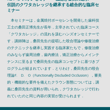
伝説のクワタカレッジを継承する総合的な臨床セ
ミナー
本セミナーは，金属焼付ポーセレンを開発した歯科技
工士の桑田正博先生が長年，主宰されていた臨床コース
「クワタカレッジ」の流れを汲むハンズオンセミナーで
す．講師陣は，桑田先生の提唱した咬合理論や修復治療
のテクニックを継承し実践する臨床家たちで，修復治療
のみならず歯周治療，歯内療法，矯正治療からメインテ
ナンスに至るまで桑田先生の臨床コンセプトに基づきプ
ログラムが組まれています．とりわけ，桑田先生の咬合
理論F. D. O（Functionally Discluded Occlusion），審美
的・機能的な要件を備えたクラウン形態については，講
義に桑田先生の資料が用いられ，クワタカレッジで行わ
れていたのと同じ内容の実習が受けられます．