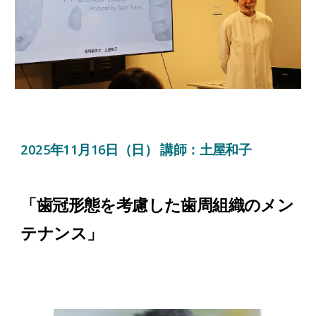
2025年1
1
月
16
日（日） 講師：
土屋和子
「
歯冠形態を考慮した歯周組織のメン
テナンス
」