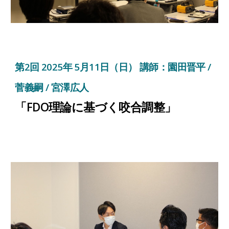
第
2
回 2025年
5
月
11
日（日） 講師：園田晋平 /
菅義嗣 / 宮澤広人
「FDO理論に基づく咬合調整」