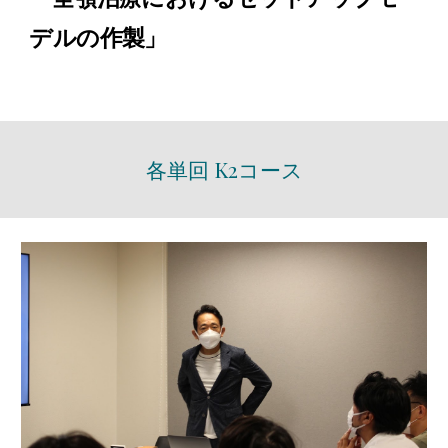
デルの作製
」
各単回 K2コース