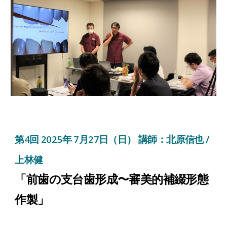
第
4
回 2025年
7
月2
7
日（日） 講師：
北原信也 /
上林健
「
前歯の支台歯形成〜審美的補綴形態
作製
」