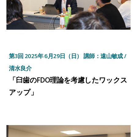
第
3
回 2025年
6
月
29
日（日） 講師：遠山敏成 /
清水良介
「臼歯のFDO理論を考慮したワックス
アップ
」